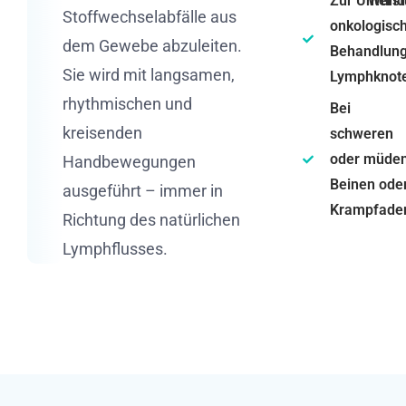
Zur Unters
Wund
Stoffwechselabfälle aus
onkologisc
dem Gewebe abzuleiten.
Behandlung
Sie wird mit langsamen,
Lymphknot
rhythmischen und
Bei
kreisenden
schweren
oder müde
Handbewegungen
Beinen ode
ausgeführt – immer in
Krampfade
Richtung des natürlichen
Lymphflusses.