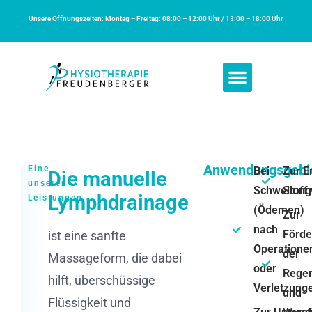
Unsere Öffnungszeiten: Montag – Freitag: 08:00 – 12:00 Uhr / 13:00 – 18:00 Uhr
Anwendungsgebi
Eine
Bei
Zur E
Die manuelle
unserer
Schwellun
Stoff
Lymphdrainage
Leistungen
(Ödemen)
Zur
nach
Förde
ist eine sanfte
Operatione
der
Massageform, die dabei
oder
Regen
hilft, überschüssige
Verletzung
und
Flüssigkeit und